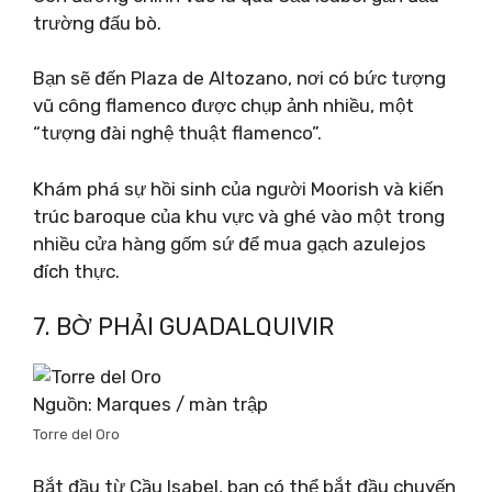
trường đấu bò.
Bạn sẽ đến Plaza de Altozano, nơi có bức tượng
vũ công flamenco được chụp ảnh nhiều, một
“tượng đài nghệ thuật flamenco”.
Khám phá sự hồi sinh của người Moorish và kiến ​​
trúc baroque của khu vực và ghé vào một trong
nhiều cửa hàng gốm sứ để mua gạch azulejos
đích thực.
7. BỜ PHẢI GUADALQUIVIR
Nguồn: Marques / màn trập
Torre del Oro
Bắt đầu từ Cầu Isabel, bạn có thể bắt đầu chuyến