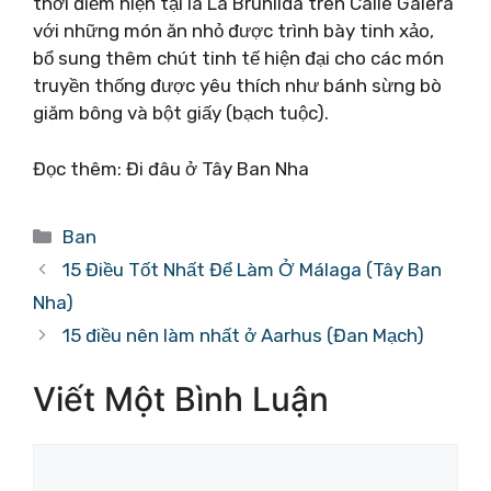
thời điểm hiện tại là La Brunilda trên Calle Galera
với những món ăn nhỏ được trình bày tinh xảo,
bổ sung thêm chút tinh tế hiện đại cho các món
truyền thống được yêu thích như bánh sừng bò
giăm bông và bột giấy (bạch tuộc).
Đọc thêm: Đi đâu ở Tây Ban Nha
Danh
Ban
mục
15 Điều Tốt Nhất Để Làm Ở Málaga (Tây Ban
Nha)
15 điều nên làm nhất ở Aarhus (Đan Mạch)
Viết Một Bình Luận
Bình
luận