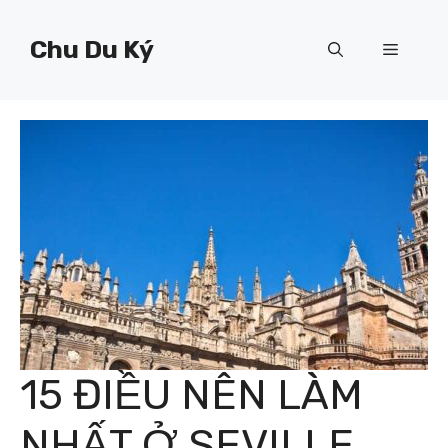
Chuyển
đến
Chu Du Ký
Menu
nội
dung
15 ĐIỀU NÊN LÀM
NHẤT Ở SEVILLE