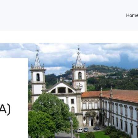
Hom
A)