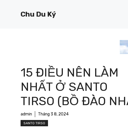
Chuyển
đến
Chu Du Ký
nội
dung
15 ĐIỀU NÊN LÀM
NHẤT Ở SANTO
TIRSO (BỒ ĐÀO NH
admin
Tháng 3 8, 2024
SANTO TIRSO