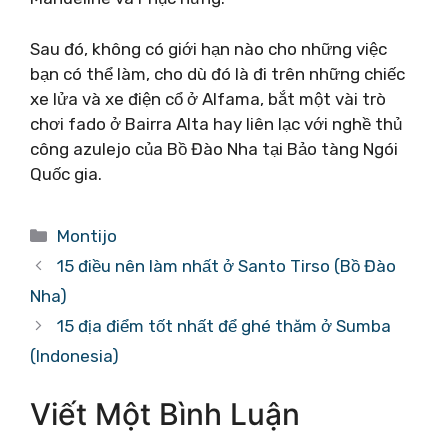
Sau đó, không có giới hạn nào cho những việc
bạn có thể làm, cho dù đó là đi trên những chiếc
xe lửa và xe điện cổ ở Alfama, bắt một vài trò
chơi fado ở Bairra Alta hay liên lạc với nghề thủ
công azulejo của Bồ Đào Nha tại Bảo tàng Ngói
Quốc gia.
Danh
Montijo
mục
15 điều nên làm nhất ở Santo Tirso (Bồ Đào
Nha)
15 địa điểm tốt nhất để ghé thăm ở Sumba
(Indonesia)
Viết Một Bình Luận