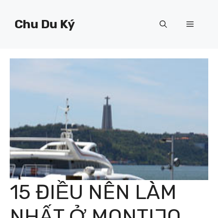
Chuyển
đến
Chu Du Ký
Menu
nội
dung
15 ĐIỀU NÊN LÀM
NHẤT Ở MONTIJO