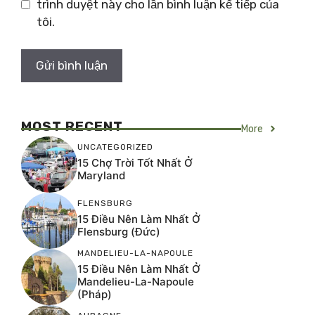
trình duyệt này cho lần bình luận kế tiếp của
tôi.
MOST RECENT
More
UNCATEGORIZED
15 Chợ Trời Tốt Nhất Ở
Maryland
FLENSBURG
15 Điều Nên Làm Nhất Ở
Flensburg (Đức)
MANDELIEU-LA-NAPOULE
15 Điều Nên Làm Nhất Ở
Mandelieu-La-Napoule
(Pháp)