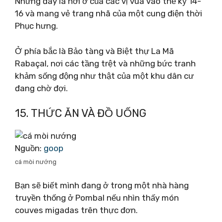
Nhưng đây là nơi ở của các vị vua vào thế kỷ 14-
16 và mang vẻ trang nhã của một cung điện thời
Phục hưng.
Ở phía bắc là Bảo tàng và Biệt thự La Mã
Rabaçal, nơi các tầng trệt và những bức tranh
khảm sống động như thật của một khu dân cư
đang chờ đợi.
15. THỨC ĂN VÀ ĐỒ UỐNG
Nguồn:
goop
cá mòi nướng
Bạn sẽ biết mình đang ở trong một nhà hàng
truyền thống ở Pombal nếu nhìn thấy món
couves migadas trên thực đơn.