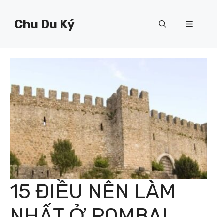
Chuyển
đến
Chu Du Ký
Menu
nội
dung
15 ĐIỀU NÊN LÀM
NHẤT Ở POMBAL