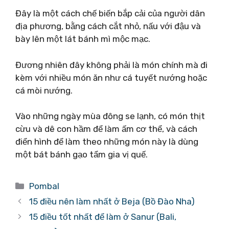
Đây là một cách chế biến bắp cải của người dân
địa phương, bằng cách cắt nhỏ, nấu với đậu và
bày lên một lát bánh mì mộc mạc.
Đương nhiên đây không phải là món chính mà đi
kèm với nhiều món ăn như cá tuyết nướng hoặc
cá mòi nướng.
Vào những ngày mùa đông se lạnh, có món thịt
cừu và dê con hầm để làm ấm cơ thể, và cách
điển hình để làm theo những món này là dùng
một bát bánh gạo tẩm gia vị quế.
Danh
Pombal
mục
15 điều nên làm nhất ở Beja (Bồ Đào Nha)
15 điều tốt nhất để làm ở Sanur (Bali,