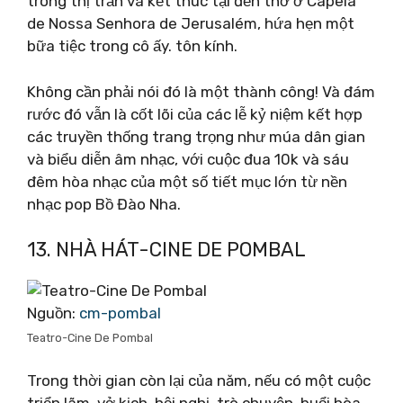
trong thị trấn và kết thúc tại đền thờ ở Capela
de Nossa Senhora de Jerusalém, hứa hẹn một
bữa tiệc trong cô ấy. tôn kính.
Không cần phải nói đó là một thành công! Và đám
rước đó vẫn là cốt lõi của các lễ kỷ niệm kết hợp
các truyền thống trang trọng như múa dân gian
và biểu diễn âm nhạc, với cuộc đua 10k và sáu
đêm hòa nhạc của một số tiết mục lớn từ nền
nhạc pop Bồ Đào Nha.
13. NHÀ HÁT-CINE DE POMBAL
Nguồn:
cm-pombal
Teatro-Cine De Pombal
Trong thời gian còn lại của năm, nếu có một cuộc
triển lãm, vở kịch, hội nghị, trò chuyện, buổi hòa