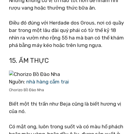
Nhưng không có vị trí nào tốt hơn để nhâm nhi
rượu vang hoặc thưởng thức bữa ăn.
Điều đó đúng với Herdade dos Grous, nơi có quầy
bar trong một lâu đài quý phái có từ thế kỷ 18
nhìn ra vườn nho rộng 55 ha mà bạn có thể khám
phá bằng máy kéo hoặc trên lưng ngựa.
15. ẨM THỰC
Nguồn:
nhà hàng cắm trại
Chorizo ​​Bồ Đào Nha
Biết một thị trấn như Beja cũng là biết hương vị
của nó.
Có mật ong, luôn trong suốt và có màu hổ phách
hoặc màu vàng, hoặc dầu ô liu, được sản xuất ở