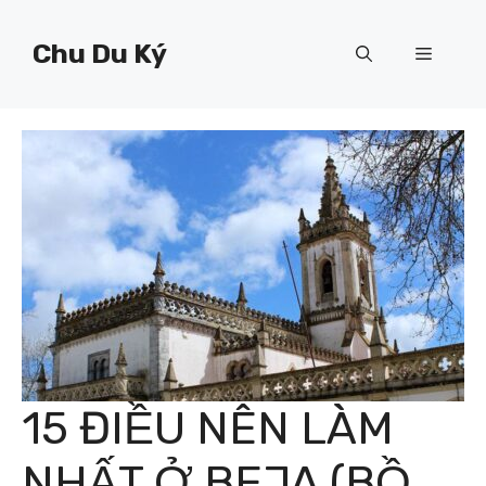
Chuyển
đến
Chu Du Ký
Menu
nội
dung
15 ĐIỀU NÊN LÀM
NHẤT Ở BEJA (BỒ