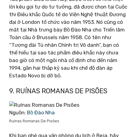
lời kêu gọi tự do tư tưởng, đã được chọn tại Cuộc
thi Điêu khắc Quốc tế do Viện Nghệ thuật Đương
đại ở London tổ chức vào năm 1953. Nó cũng có
mặt tại Nhà trưng bày Bồ Đào Nha cho Triển lãm
Toàn cầu ở Brussels năm 1958. Có tên như
“Tượng đài Tù nhân Chính trị Vô danh”, bạn có
thể hiểu tại sao tác phẩm điêu khắc này chưa
bao giờ có một ngôi nhà cố định cho đến năm
1994, gần hai thập kỷ sau khi chế độ đàn áp
Estado Novo bị dỡ bỏ.
9. RUÍNAS ROMANAS DE PISÕES
Nguồn:
Bồ Đào Nha
Ruínas Romanas De Pisões
Khi bạn ghé qua văn phòng du lịch ở Beja, hãy