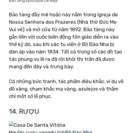
Bảo tàng Episcopal De Beja
Bảo tàng đầy mê hoặc này nằm trong Igreja de
Nossa Senhora dos Prazeres (Nhà thờ Đức Mẹ
Vui vẻ) và mở cửa từ năm 1892. Bảo tàng này
gắn liền với cuộc biến động tôn giáo diễn ra vào
thế kỷ đó, sau khi các tu viện ở Bồ Đào Nha bị
đàn áp vào năm 1834. Tất cả trong số các đồ tạo
tác phụng vụ lẽ ra đã rời khỏi thị trấn đã được
mang đến đây và trưng bày.
Có những bức tranh, tác phẩm điêu khắc, ví dụ về
đồ vàng, chạm khắc mạ vàng, azulejos và thậm
chí một số lễ phục.
14. RƯỢU
Nguồn:
rượu vangdu lịchBồ Đào Nha