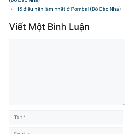
(Bồ Đào Nha)
15 điều nên làm nhất ở Pombal (Bồ Đào Nha)
Viết Một Bình Luận
Bình
luận
Tên
Email