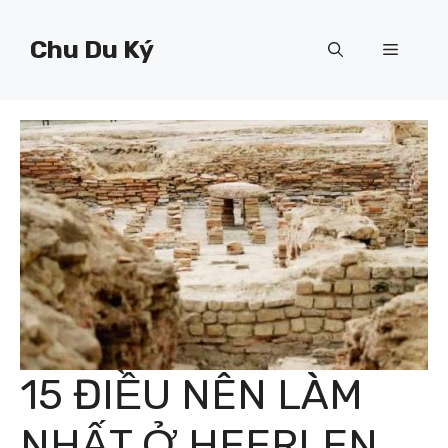
Chuyển
đến
Chu Du Ký
Menu
nội
dung
15 ĐIỀU NÊN LÀM
NHẤT Ở HEERLEN