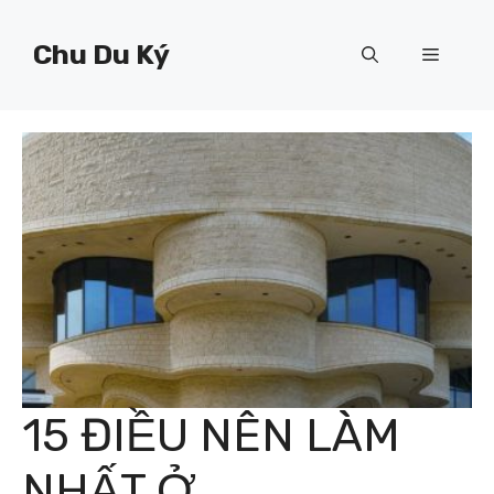
Chuyển
đến
Chu Du Ký
Menu
nội
dung
15 ĐIỀU NÊN LÀM
NHẤT Ở