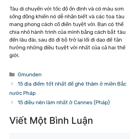
Tàu di chuyển với tốc độ ổn định và có màu sơn
sống động khiến nó dễ nhận biết và các toa tàu
mang phong cách cổ điển tuyệt vời. Bạn có thể
chia nhỏ hành trình của mình bằng cách bắt tàu
đến lâu đài, sau đó đi bộ trở lại lối đi dạo để tận
hưởng những điều tuyệt vời nhất của cả hai thế
giới.
Danh
Gmunden
mục
15 địa điểm tốt nhất để ghé thăm ở miền Bắc
nước Pháp
15 điều nên làm nhất ở Cannes (Pháp)
Viết Một Bình Luận
Bình