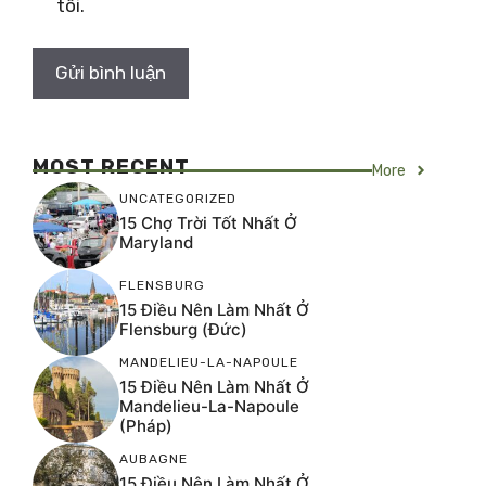
tôi.
MOST RECENT
More
UNCATEGORIZED
15 Chợ Trời Tốt Nhất Ở
Maryland
FLENSBURG
15 Điều Nên Làm Nhất Ở
Flensburg (Đức)
MANDELIEU-LA-NAPOULE
15 Điều Nên Làm Nhất Ở
Mandelieu-La-Napoule
(Pháp)
AUBAGNE
15 Điều Nên Làm Nhất Ở