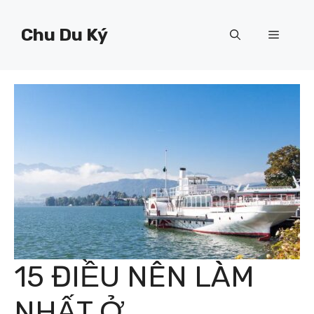
Chuyển
đến
Chu Du Ký
Menu
nội
dung
15 ĐIỀU NÊN LÀM
NHẤT Ở