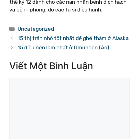
thế kỷ 12 dành cho các nạn nhân bệnh dịch hạch
và bệnh phong, do các tu sĩ điều hành.
Danh
Uncategorized
mục
15 thị trấn nhỏ tốt nhất để ghé thăm ở Alaska
15 điều nên làm nhất ở Gmunden (Áo)
Viết Một Bình Luận
Bình
luận