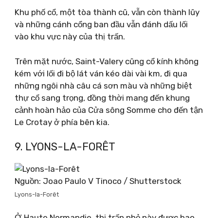
Khu phố cổ, một tòa thành cũ, vẫn còn thành lũy
và những cánh cổng ban đầu vẫn đánh dấu lối
vào khu vực này của thị trấn.
Trên mặt nước, Saint-Valery cũng cổ kính không
kém với lối đi bộ lát ván kéo dài vài km, đi qua
những ngôi nhà câu cá sơn màu và những biệt
thự cổ sang trọng, đồng thời mang đến khung
cảnh hoàn hảo của Cửa sông Somme cho đến tận
Le Crotay ở phía bên kia.
9. LYONS-LA-FORÊT
Nguồn: Joao Paulo V Tinoco / Shutterstock
Lyons-la-Forêt
Ở Haute Normandie, thị trấn nhỏ này được bao