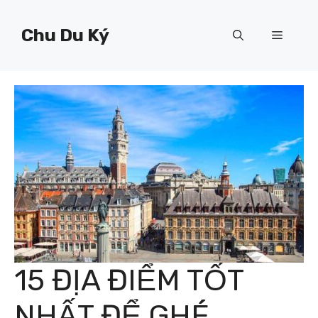
Chuyển
đến
Chu Du Ký
Menu
nội
dung
15 ĐỊA ĐIỂM TỐT
NHẤT ĐỂ GHÉ