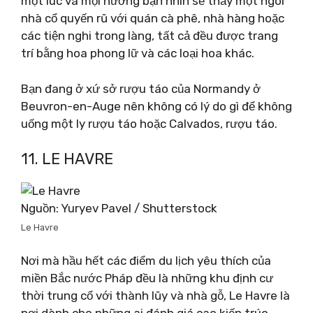
một lúc và mọi hướng bạn nhìn sẽ thấy một ngôi
nhà cổ quyến rũ với quán cà phê, nhà hàng hoặc
các tiện nghi trong làng, tất cả đều được trang
trí bằng hoa phong lữ và các loại hoa khác.
Bạn đang ở xứ sở rượu táo của Normandy ở
Beuvron-en-Auge nên không có lý do gì để không
uống một ly rượu táo hoặc Calvados, rượu táo.
11. LE HAVRE
Nguồn: Yuryev Pavel / Shutterstock
Le Havre
Nơi mà hầu hết các điểm du lịch yêu thích của
miền Bắc nước Pháp đều là những khu định cư
thời trung cổ với thành lũy và nhà gỗ, Le Havre là
nơi dành cho những ai đánh giá cao kiến ​​trúc