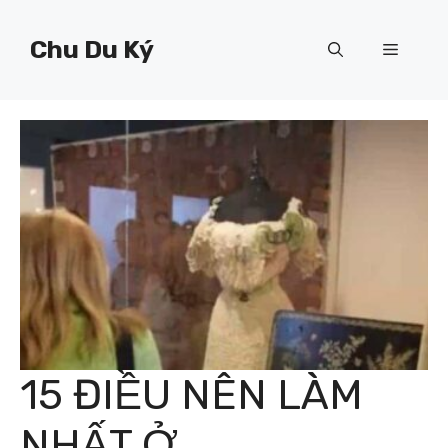
Chuyển
đến
Chu Du Ký
Menu
nội
dung
15 ĐIỀU NÊN LÀM
NHẤT Ở