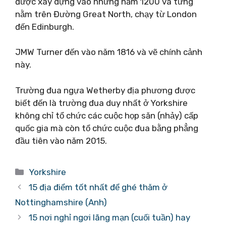
được xây dựng vào những năm 1200 và từng
nằm trên Đường Great North, chạy từ London
đến Edinburgh.
JMW Turner đến vào năm 1816 và vẽ chính cảnh
này.
Trường đua ngựa Wetherby địa phương được
biết đến là trường đua duy nhất ở Yorkshire
không chỉ tổ chức các cuộc họp săn (nhảy) cấp
quốc gia mà còn tổ chức cuộc đua bằng phẳng
đầu tiên vào năm 2015.
Danh
Yorkshire
mục
15 địa điểm tốt nhất để ghé thăm ở
Nottinghamshire (Anh)
15 nơi nghỉ ngơi lãng mạn (cuối tuần) hay