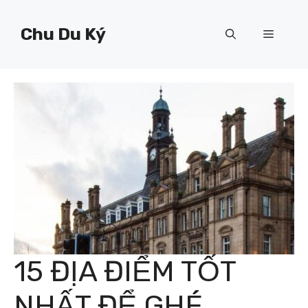
Chuyển
đến
Chu Du Ký
Menu
nội
dung
15 ĐỊA ĐIỂM TỐT
NHẤT ĐỂ GHÉ