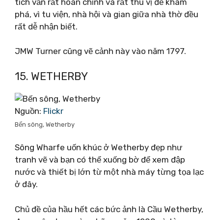
tích vẫn rất hoàn chỉnh và rất thú vị để khám
phá, vì tu viện, nhà hội và gian giữa nhà thờ đều
rất dễ nhận biết.
JMW Turner cũng vẽ cảnh này vào năm 1797.
15. WETHERBY
Nguồn:
Flickr
Bến sông, Wetherby
Sông Wharfe uốn khúc ở Wetherby đẹp như
tranh vẽ và bạn có thể xuống bờ để xem đập
nước và thiết bị lớn từ một nhà máy từng tọa lạc
ở đây.
Chủ đề của hầu hết các bức ảnh là Cầu Wetherby,