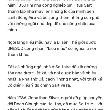
năm 1850 khi nhà công nghiệp Sir Titus Salt
thành lập nhà máy len khổng lồ của mình bên
cạnh Sông Aire và bổ sung thêm những con phố
với những ngôi nhà đẹp đẽ cho công nhân của
mình.
Ngôi làng kiểu mẫu này là Di sản Thế giới được
UNESCO công nhận, “kiểu mẫu” có nghĩa là nơi
tham khảo.
Tất cả những ngôi nhà ở Saltaire đều là những
tòa nhà được liệt kê, và nơi được bảo vệ nhiều
nhất là Nhà thờ Cải cách Thống nhất, với thiết kế
Cổ điển kiểu Ý do chính Salt vẽ ra.
Năm 1986, Jonathan Silver, người đã giúp chuyển
đổi Dean Clough của Halifax, đã mua Salt’s Mill và
bắt đầu biến nó thành cửa hàng, văn phòng và cơ