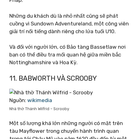
Pháp.
Những du khách dù là nhỏ nhất cũng sẽ phát
cuồng vì Sundown Adventureland, một công viên
giải trí nổi tiếng dành riêng cho lứa tuổi U10.
Và đối với người lớn, có Bảo tàng Bassetlaw nơi
bạn có thể điều tra mối quan hệ giữa miền bắc
Nottinghamshire và Hoa Kỳ.
11. BABWORTH VÀ SCROOBY
Nguồn:
wikimedia
Nhà thờ Thánh Wilfrid – Scrooby
Một số lượng khá lớn những người có mặt trên
tàu Mayflower trong chuyến hành trình quan
trọng tới Châu Mỹ vào năm 1620 đều đến từ một