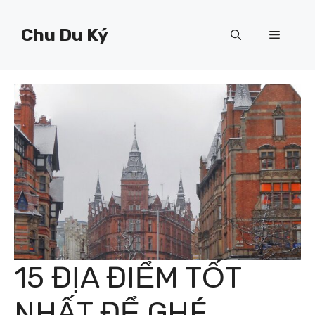
Chuyển
đến
Chu Du Ký
Menu
nội
dung
15 ĐỊA ĐIỂM TỐT
NHẤT ĐỂ GHÉ