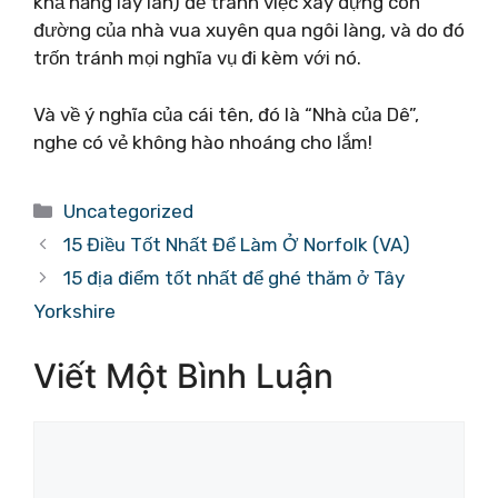
khả năng lây lan) để tránh việc xây dựng con
đường của nhà vua xuyên qua ngôi làng, và do đó
trốn tránh mọi nghĩa vụ đi kèm với nó.
Và về ý nghĩa của cái tên, đó là “Nhà của Dê”,
nghe có vẻ không hào nhoáng cho lắm!
Danh
Uncategorized
mục
15 Điều Tốt Nhất Để Làm Ở Norfolk (VA)
15 địa điểm tốt nhất để ghé thăm ở Tây
Yorkshire
Viết Một Bình Luận
Bình
luận