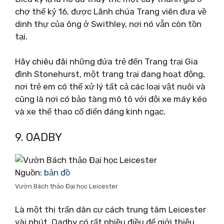
chợ thế kỷ 16, được Lãnh chúa Trang viên đưa về
dinh thự của ông ở Swithley, nơi nó vẫn còn tồn
tại.
Hãy chiêu đãi những đứa trẻ đến Trang trại Gia
đình Stonehurst, một trang trại đang hoạt động,
nơi trẻ em có thể xử lý tất cả các loại vật nuôi và
cũng là nơi có bảo tàng mô tô với đội xe máy kéo
và xe thể thao cổ điển đáng kinh ngạc.
9. OADBY
Nguồn:
bản đồ
Vườn Bách thảo Đại học Leicester
Là một thị trấn dân cư cách trung tâm Leicester
vài phút, Oadby có rất nhiều điều để giới thiệu.