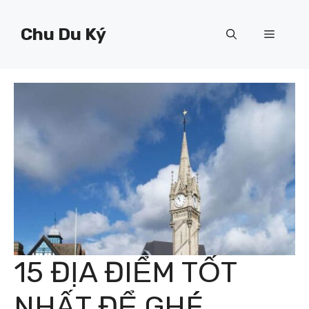
Chuyển
đến
Chu Du Ký
Menu
nội
dung
15 ĐỊA ĐIỂM TỐT
NHẤT ĐỂ GHÉ