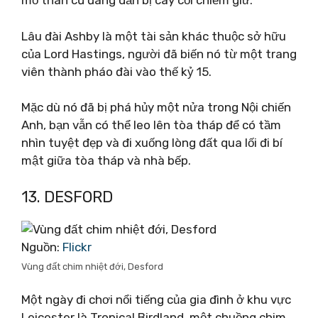
mỏ than cũ đang dần bị cây cối chiếm giữ.
Lâu đài Ashby là một tài sản khác thuộc sở hữu
của Lord Hastings, người đã biến nó từ một trang
viên thành pháo đài vào thế kỷ 15.
Mặc dù nó đã bị phá hủy một nửa trong Nội chiến
Anh, bạn vẫn có thể leo lên tòa tháp để có tầm
nhìn tuyệt đẹp và đi xuống lòng đất qua lối đi bí
mật giữa tòa tháp và nhà bếp.
13. DESFORD
Nguồn:
Flickr
Vùng đất chim nhiệt đới, Desford
Một ngày đi chơi nổi tiếng của gia đình ở khu vực
Leicester là Tropical Birdland, một chuồng chim