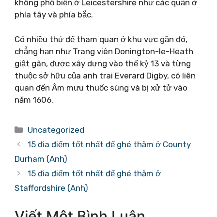
không phổ biến ở Leicestershire như các quận ở
phía tây và phía bắc.
Có nhiều thứ để tham quan ở khu vực gần đó,
chẳng hạn như Trang viên Donington-le-Heath
giật gân, được xây dựng vào thế kỷ 13 và từng
thuộc sở hữu của anh trai Everard Digby, có liên
quan đến Âm mưu thuốc súng và bị xử tử vào
năm 1606.
Danh
Uncategorized
mục
15 địa điểm tốt nhất để ghé thăm ở County
Durham (Anh)
15 địa điểm tốt nhất để ghé thăm ở
Staffordshire (Anh)
Viết Một Bình Luận