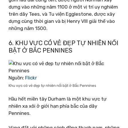
dựng vào những năm 1100 ở một vị trí uy nghiêm
trên dãy Tees, và Tu viện Egglestone, được xây
dựng cùng thời gian và bị Henry VIII giải thể vào
những năm 1500.
6. KHU VỰC CÓ VẺ ĐẸP TỰ NHIÊN NỔI
BẬT Ở BẮC PENNINES
Nguồn:
Flickr
Khu vực có vẻ đẹp tự nhiên nổi bật ở Bắc Pennines
Hầu hết miền tây Durham là một khu vực tự
nhiên xa xôi ở giới hạn phía bắc của dãy
Pennines.
Vùng đất với những cánh đồng thạch nam, những