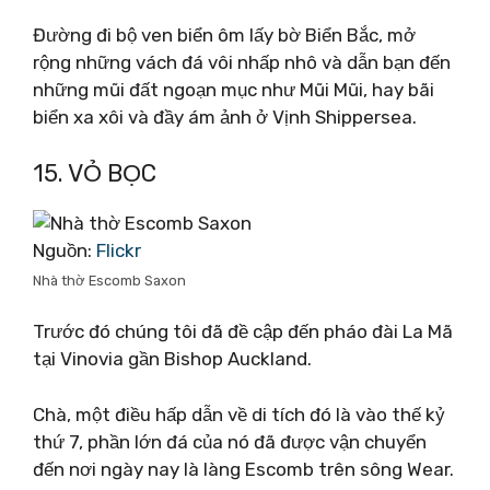
Đường đi bộ ven biển ôm lấy bờ Biển Bắc, mở
rộng những vách đá vôi nhấp nhô và dẫn bạn đến
những mũi đất ngoạn mục như Mũi Mũi, hay bãi
biển xa xôi và đầy ám ảnh ở Vịnh Shippersea.
15. VỎ BỌC
Nguồn:
Flickr
Nhà thờ Escomb Saxon
Trước đó chúng tôi đã đề cập đến pháo đài La Mã
tại Vinovia gần Bishop Auckland.
Chà, một điều hấp dẫn về di tích đó là vào thế kỷ
thứ 7, phần lớn đá của nó đã được vận chuyển
đến nơi ngày nay là làng Escomb trên sông Wear.