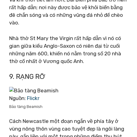
rất hấp dẫn; nơi này được bảo vệ khỏi biển bằng
đê chắn sóng và có những vũng đá nhỏ để chèo
vào.
Nhà thờ St Mary the Virgin rất hấp dẫn vì nó có
gian giữa kiểu Anglo-Saxon có niên đại từ cuối
những năm 600, khiến nó nằm trong số 20 nhà
thờ cổ nhất ở Vương quốc Anh.
9. RẠNG RỠ
Nguồn:
Flickr
Bảo tàng Beamish
Cách Newcastle một đoạn ngắn về phía tây ở
vùng nông thôn vùng cao tuyệt đẹp là ngôi làng
này, gắn liền với một trong những điểm thu hút