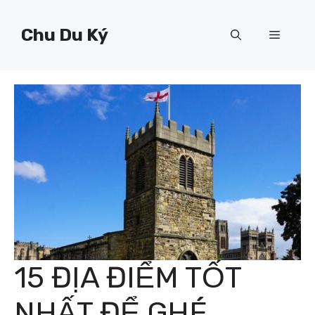
Chuyển
đến
Chu Du Ký
Menu
nội
dung
15 ĐỊA ĐIỂM TỐT
NHẤT ĐỂ GHÉ