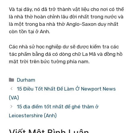
Và tại đây, nó đã trở thành vật liệu cho nơi có thể
là nhà thờ hoàn chỉnh lâu đời nhất trong nước và
là một trong ba nhà thờ Anglo-Saxon duy nhất
còn tồn tại ở Anh.
Các nhà sử học nghiệp dư sẽ được kiểm tra các
tác phẩm bằng đá có dòng chữ La Mã và đồng hồ
mặt trời trên bức tường phía nam.
Danh
Durham
mục
15 Điều Tốt Nhất Để Làm Ở Newport News
(VA)
15 địa điểm tốt nhất để ghé thăm ở
Leicestershire (Anh)
Viết Một Bình Luận