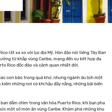
ico rất xa so với lục địa Mỹ. Hòn đảo nói tiếng Tây Ban
hưởng từ khắp vùng Caribe, mang đến sự kết hợp đa
erto Rico độc đáo và cảnh quan nhiệt đới.
các cơn bão trong quá khứ, nhưng ngành du lịch một
m kiếm những nơi có khí hậu đầy nắng, những bãi biển
 bạn đắm chìm trong văn hóa Puerto Rico, khi bạn pha
thức một số món ăn vùng Caribe. Khám phá những khu