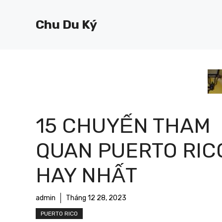
Chuyển
đến
Chu Du Ký
nội
dung
15 CHUYẾN THAM
QUAN PUERTO RIC
HAY NHẤT
admin
Tháng 12 28, 2023
PUERTO RICO