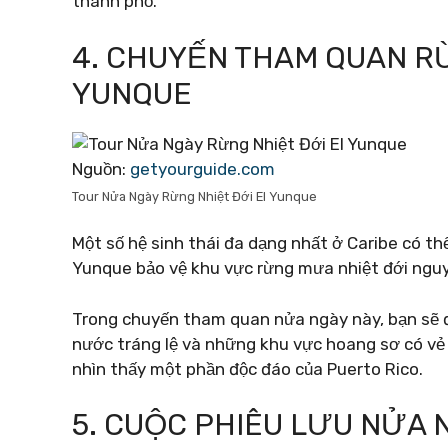
thành phố.
4. CHUYẾN THAM QUAN R
YUNQUE
Nguồn:
getyourguide.com
Tour Nửa Ngày Rừng Nhiệt Đới El Yunque
Một số hệ sinh thái đa dạng nhất ở Caribe có th
Yunque bảo vệ khu vực rừng mưa nhiệt đới nguyê
Trong chuyến tham quan nửa ngày này, bạn sẽ 
nước tráng lệ và những khu vực hoang sơ có vẻ 
nhìn thấy một phần độc đáo của Puerto Rico.
5. CUỘC PHIÊU LƯU NỬA 