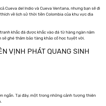
ả Cueva del Indio và Cueva Ventana, nhưng bạn sẽ đi
thích về lịch sử thời tiền Colombia của khu vực địa
 tranh khắc đá được khắc vào đá từ hàng ngàn năm
n sẽ ghé thăm bảo tàng khảo cổ học tuyệt vời.
RÊN VỊNH PHÁT QUANG SINH
n ngắn. Tại đây, một trong những cảnh tượng thiên
.