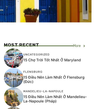
MOST RECENT
More
UNCATEGORIZED
15 Chợ Trời Tốt Nhất Ở Maryland
FLENSBURG
15 Điều Nên Làm Nhất Ở Flensburg
(Đức)
MANDELIEU-LA-NAPOULE
15 Điều Nên Làm Nhất Ở Mandelieu-
La-Napoule (Pháp)