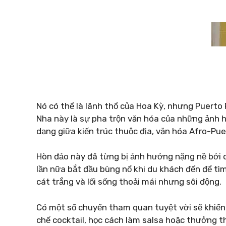
Nó có thể là lãnh thổ của Hoa Kỳ, nhưng Puerto R
Nha này là sự pha trộn văn hóa của những ảnh 
dạng giữa kiến ​​trúc thuộc địa, văn hóa Afro-Pu
Hòn đảo này đã từng bị ảnh hưởng nặng nề bởi 
lần nữa bắt đầu bùng nổ khi du khách đến để tì
cát trắng và lối sống thoải mái nhưng sôi động.
Có một số chuyến tham quan tuyệt vời sẽ khiến
chế cocktail, học cách làm salsa hoặc thưởng 