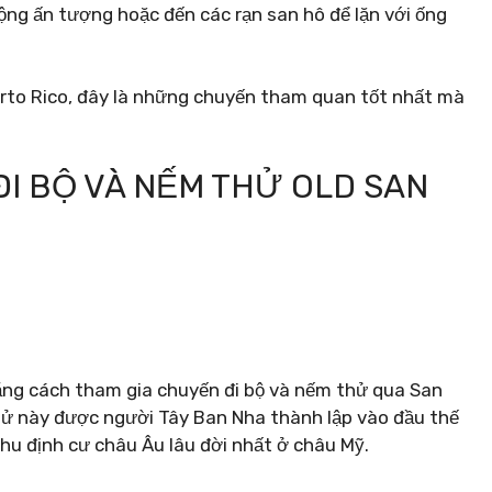
ộng ấn tượng hoặc đến các rạn san hô để lặn với ống
rto Rico, đây là những chuyến tham quan tốt nhất mà
ĐI BỘ VÀ NẾM THỬ OLD SAN
bằng cách tham gia chuyến đi bộ và nếm thử qua San
 sử này được người Tây Ban Nha thành lập vào đầu thế
khu định cư châu Âu lâu đời nhất ở châu Mỹ.