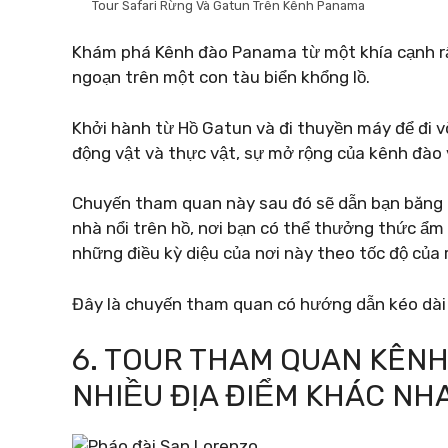
Tour Safari Rừng Và Gatun Trên Kênh Panama
Khám phá Kênh đào Panama từ một khía cạnh rất
ngoạn trên một con tàu biển khổng lồ.
Khởi hành từ Hồ Gatun và đi thuyền máy để đi v
động vật và thực vật, sự mở rộng của kênh đào v
Chuyến tham quan này sau đó sẽ dẫn bạn băng q
nhà nổi trên hồ, nơi bạn có thể thưởng thức ẩm
những điều kỳ diệu của nơi này theo tốc độ của 
Đây là chuyến tham quan có hướng dẫn kéo dài
6. TOUR THAM QUAN KÊN
NHIỀU ĐỊA ĐIỂM KHÁC NH