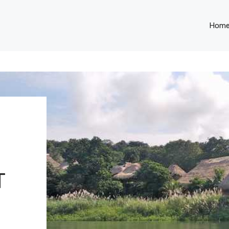
Hom
T