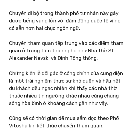
Chuyến đi bộ trong thành phố tư nhân này gây
được tiếng vang lớn với đám đông quốc tế vì nó
có sẵn hơn hai chục ngôn ngữ.
Chuyến tham quan tập trung vào các điểm tham
quan ở trung tâm thành phố như Nhà thờ St.
Alexander Nevski và Dinh Tổng thống.
Chứng kiến ​​lễ đổi gác ở cổng chính của cung điện
là một trải nghiệm thực sự khó quên và hầu hết
du khách đều ngạc nhiên khi thấy các nhà thờ
thuộc nhiều tín ngưỡng khác nhau cùng chung
sống hòa bình ở khoảng cách gần như vậy.
Cũng sẽ có thời gian để mua sắm dọc theo Phố
Vitosha khi kết thúc chuyến tham quan.