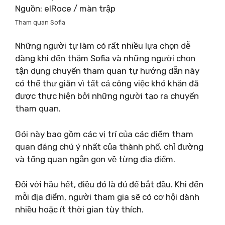
Nguồn: elRoce / màn trập
Tham quan Sofia
Những người tự làm có rất nhiều lựa chọn dễ
dàng khi đến thăm Sofia và những người chọn
tận dụng chuyến tham quan tự hướng dẫn này
có thể thư giãn vì tất cả công việc khó khăn đã
được thực hiện bởi những người tạo ra chuyến
tham quan.
Gói này bao gồm các vị trí của các điểm tham
quan đáng chú ý nhất của thành phố, chỉ đường
và tổng quan ngắn gọn về từng địa điểm.
Đối với hầu hết, điều đó là đủ để bắt đầu. Khi đến
mỗi địa điểm, người tham gia sẽ có cơ hội dành
nhiều hoặc ít thời gian tùy thích.