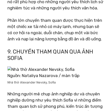
nó rất phù hợp cho những người yêu thích lịch sử
nghiêm túc và những người yêu thích văn hóa.
Phần lớn chuyến tham quan được thực hiện trên
một chiếc xe tải nhỏ có máy lạnh, nhưng bạn sẽ
có cơ hội ra ngoài, duỗi chân, chụp một vài bức
ảnh và nạp lại năng lượng bằng đồ ăn và đồ uống.
9. CHUYẾN THAM QUAN QUA ẢNH
SOFIA
Nguồn: Nataliya Nazarova / màn trập
Nhà thờ Alexander Nevsky, Sofia
Những người mê chụp ảnh nghiệp dư và chuyên
nghiệp dường như yêu thích Sofia vì những điểm
tham quan lịch sử phong phú, kiến ​​trúc ấn tượng