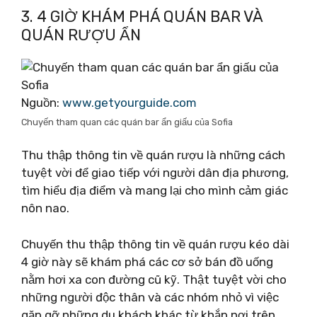
3. 4 GIỜ KHÁM PHÁ QUÁN BAR VÀ
QUÁN RƯỢU ẨN
Nguồn:
www.getyourguide.com
Chuyến tham quan các quán bar ẩn giấu của Sofia
Thu thập thông tin về quán rượu là những cách
tuyệt vời để giao tiếp với người dân địa phương,
tìm hiểu địa điểm và mang lại cho mình cảm giác
nôn nao.
Chuyến thu thập thông tin về quán rượu kéo dài
4 giờ này sẽ khám phá các cơ sở bán đồ uống
nằm hơi xa con đường cũ kỹ. Thật tuyệt vời cho
những người độc thân và các nhóm nhỏ vì việc
gặp gỡ những du khách khác từ khắp nơi trên