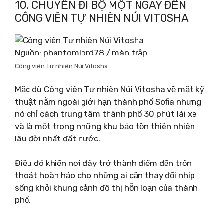
10. CHUYẾN ĐI BỘ MỘT NGÀY ĐẾN
CÔNG VIÊN TỰ NHIÊN NÚI VITOSHA
Nguồn: phantomlord78 / màn trập
Công viên Tự nhiên Núi Vitosha
Mặc dù Công viên Tự nhiên Núi Vitosha về mặt kỹ
thuật nằm ngoài giới hạn thành phố Sofia nhưng
nó chỉ cách trung tâm thành phố 30 phút lái xe
và là một trong những khu bảo tồn thiên nhiên
lâu đời nhất đất nước.
Điều đó khiến nơi đây trở thành điểm đến trốn
thoát hoàn hảo cho những ai cần thay đổi nhịp
sống khỏi khung cảnh đô thị hỗn loạn của thành
phố.