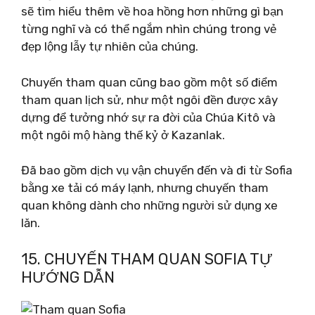
sẽ tìm hiểu thêm về hoa hồng hơn những gì bạn
từng nghĩ và có thể ngắm nhìn chúng trong vẻ
đẹp lộng lẫy tự nhiên của chúng.
Chuyến tham quan cũng bao gồm một số điểm
tham quan lịch sử, như một ngôi đền được xây
dựng để tưởng nhớ sự ra đời của Chúa Kitô và
một ngôi mộ hàng thế kỷ ở Kazanlak.
Đã bao gồm dịch vụ vận chuyển đến và đi từ Sofia
bằng xe tải có máy lạnh, nhưng chuyến tham
quan không dành cho những người sử dụng xe
lăn.
15. CHUYẾN THAM QUAN SOFIA TỰ
HƯỚNG DẪN