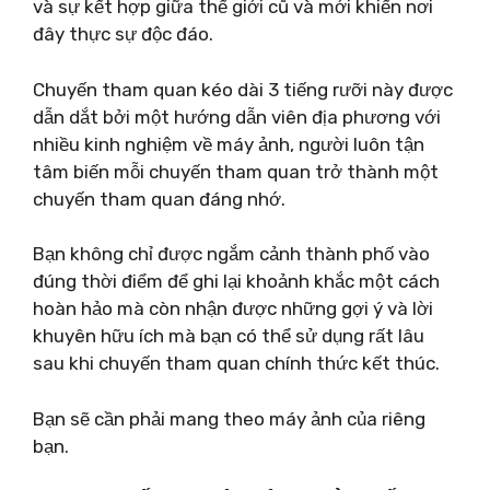
và sự kết hợp giữa thế giới cũ và mới khiến nơi
đây thực sự độc đáo.
Chuyến tham quan kéo dài 3 tiếng rưỡi này được
dẫn dắt bởi một hướng dẫn viên địa phương với
nhiều kinh nghiệm về máy ảnh, người luôn tận
tâm biến mỗi chuyến tham quan trở thành một
chuyến tham quan đáng nhớ.
Bạn không chỉ được ngắm cảnh thành phố vào
đúng thời điểm để ghi lại khoảnh khắc một cách
hoàn hảo mà còn nhận được những gợi ý và lời
khuyên hữu ích mà bạn có thể sử dụng rất lâu
sau khi chuyến tham quan chính thức kết thúc.
Bạn sẽ cần phải mang theo máy ảnh của riêng
bạn.