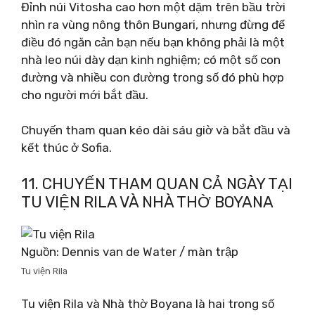
Đỉnh núi Vitosha cao hơn một dặm trên bầu trời
nhìn ra vùng nông thôn Bungari, nhưng đừng để
điều đó ngăn cản bạn nếu bạn không phải là một
nhà leo núi dày dạn kinh nghiệm; có một số con
đường và nhiều con đường trong số đó phù hợp
cho người mới bắt đầu.
Chuyến tham quan kéo dài sáu giờ và bắt đầu và
kết thúc ở Sofia.
11. CHUYẾN THAM QUAN CẢ NGÀY TẠI
TU VIỆN RILA VÀ NHÀ THỜ BOYANA
Nguồn: Dennis van de Water / màn trập
Tu viện Rila
Tu viện Rila và Nhà thờ Boyana là hai trong số