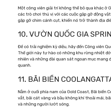
Một công viên giải trí không thể bỏ qua khác ở 
các trò chơi thú vị với các cuộc gặp gỡ động vậ
gặp gỡ chim cánh cụt, khiến nó trở thành địa đi
10. VƯỜN QUỐC GIA SPR
Để có trải nghiệm kỳ diệu, hãy đến Công viên Qu
Thế giới này tự hào có những khu rừng nhiệt đ
nhiên và những đài quan sát ngoạn mục mang đ
quanh.
11. BÃI BIỂN COOLANGATT
Nằm ở cuối phía nam của Gold Coast, Bãi biển C
vắt, bãi cát vàng và bầu không khí thoải mái, bã
và những người lướt sóng.