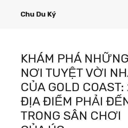
Chuyển
đến
Chu Du Ký
nội
dung
KHÁM PHÁ NHỮN
NƠI TUYỆT VỜI N
CỦA GOLD COAST: 
ĐỊA ĐIỂM PHẢI ĐẾ
TRONG SÂN CHƠI