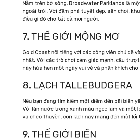
Nằm trên bờ sông, Broadwater Parklands là một
ngoài trời. Với đầm phá tuyệt đẹp, sân chơi, kh
điều gì đó cho tất cả mọi người.
7. THẾ GIỚI MỘNG MƠ
Gold Coast nổi tiếng với các công viên chủ đề 
nhất. Với các trò chơi cảm giác mạnh, cầu trượt
này hứa hẹn một ngày vui vẻ và phấn khích cho c
8. LẠCH TALLEBUDGERA
Nếu bạn đang tìm kiếm một điểm đến bãi biển yê
Với làn nước trong xanh màu ngọc lam và một 
và chèo thuyền, con lạch này mang đến một lối 
9. THẾ GIỚI BIỂN