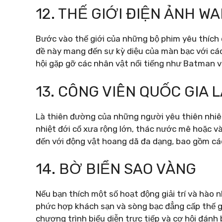
12. THẾ GIỚI ĐIỆN ẢNH W
Bước vào thế giới của những bộ phim yêu thích 
đề này mang đến sự kỳ diệu của màn bạc với các
hội gặp gỡ các nhân vật nổi tiếng như Batman 
13. CÔNG VIÊN QUỐC GIA
Là thiên đường của những người yêu thiên nhiê
nhiệt đới cổ xưa rộng lớn, thác nước mê hoặc và
đến với động vật hoang dã đa dạng, bao gồm các
14. BỜ BIỂN SAO VÀNG
Nếu bạn thích một số hoạt động giải trí và hào 
phức hợp khách sạn và sòng bạc đẳng cấp thế gi
chương trình biểu diễn trực tiếp và cơ hội đá