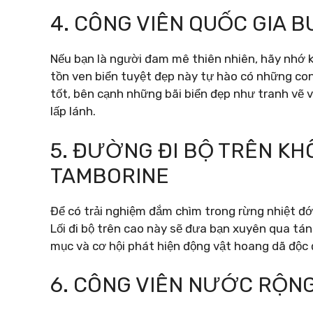
4. CÔNG VIÊN QUỐC GIA 
Nếu bạn là người đam mê thiên nhiên, hãy nhớ 
tồn ven biển tuyệt đẹp này tự hào có những co
tốt, bên cạnh những bãi biển đẹp như tranh vẽ 
lấp lánh.
5. ĐƯỜNG ĐI BỘ TRÊN KH
TAMBORINE
Để có trải nghiệm đắm chìm trong rừng nhiệt đ
Lối đi bộ trên cao này sẽ đưa bạn xuyên qua tá
mục và cơ hội phát hiện động vật hoang dã độc 
6. CÔNG VIÊN NƯỚC RỘN