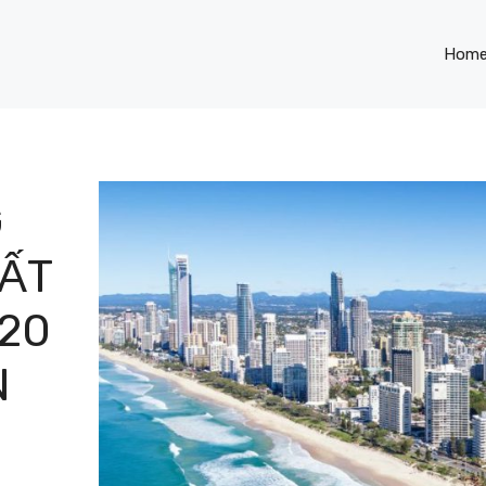
Hom
G
HẤT
20
N