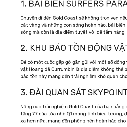
1. BÃI BIỂN SURFERS PAR
Chuyến đi đến Gold Coast sẽ không trọn vẹn nếu
cát vàng và những con sóng hoàn hảo, bãi biển 
sóng mà còn là địa điểm tuyệt vời để tắm nắng, 
2. KHU BẢO TỒN ĐỘNG V
Để có một cuộc gặp gỡ gần gũi với một số động
vật Hoang dã Currumbin là địa điểm không thể b
bảo tồn này mang đến trải nghiệm khó quên cho
3. ĐÀI QUAN SÁT SKYPOIN
Nâng cao trải nghiệm Gold Coast của bạn bằng
tầng 77 của tòa nhà Q1 mang tính biểu tượng, 
xa hơn nữa, mang đến phông nền hoàn hảo cho 