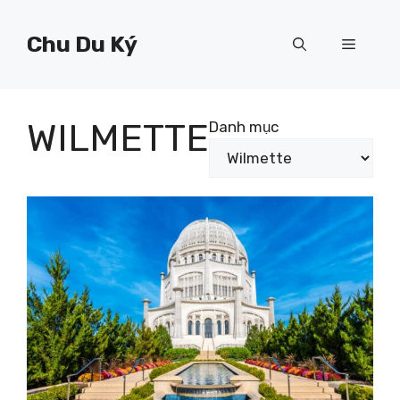
Chuyển
đến
Chu Du Ký
Menu
nội
dung
WILMETTE
Danh mục