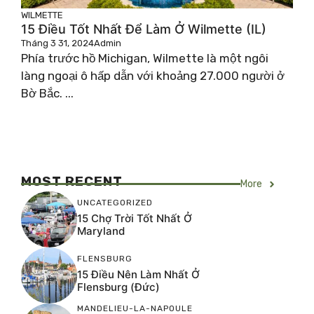
WILMETTE
15 Điều Tốt Nhất Để Làm Ở Wilmette (IL)
Tháng 3 31, 2024
Admin
Phía trước hồ Michigan, Wilmette là một ngôi
làng ngoại ô hấp dẫn với khoảng 27.000 người ở
Bờ Bắc. ...
MOST RECENT
More
UNCATEGORIZED
15 Chợ Trời Tốt Nhất Ở
Maryland
FLENSBURG
15 Điều Nên Làm Nhất Ở
Flensburg (Đức)
MANDELIEU-LA-NAPOULE