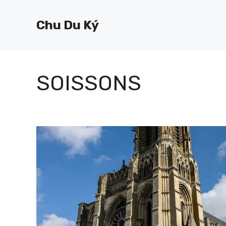
Chuyển
đến
Chu Du Ký
nội
dung
SOISSONS