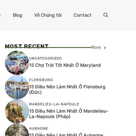
e
Blog
Về Chúng tôi
Contact
MOST RECENT
More
UNCATEGORIZED
15 Chợ Trời Tốt Nhất Ở Maryland
FLENSBURG
15 Điều Nên Làm Nhất Ở Flensburg
(Đức)
MANDELIEU-LA-NAPOULE
15 Điều Nên Làm Nhất Ở Mandelieu-
La-Napoule (Pháp)
AUBAGNE
15 Điều Nên Làm Nhất Ở Aubagne