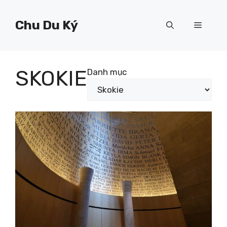
Chuyển
đến
Chu Du Ký
Menu
nội
dung
SKOKIE
Danh mục