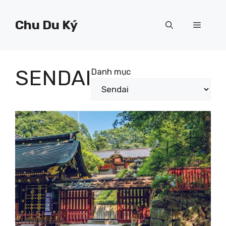
Chuyển
đến
Chu Du Ký
Menu
nội
dung
SENDAI
Danh mục