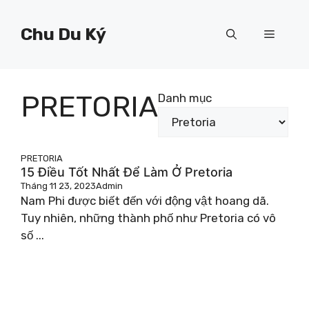
Chuyển
đến
Chu Du Ký
Menu
nội
dung
PRETORIA
Danh mục
PRETORIA
15 Điều Tốt Nhất Để Làm Ở Pretoria
Tháng 11 23, 2023
Admin
Nam Phi được biết đến với động vật hoang dã.
Tuy nhiên, những thành phố như Pretoria có vô
số ...