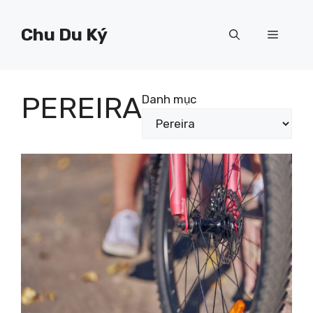
Chuyển
đến
Chu Du Ký
Menu
nội
dung
PEREIRA
Danh mục