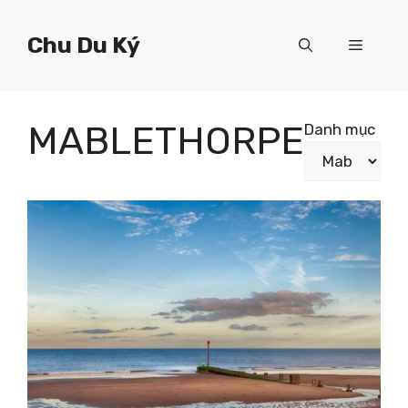
Chuyển
đến
Chu Du Ký
Menu
nội
dung
MABLETHORPE
Danh mục