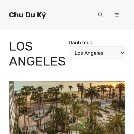
Chuyển
đến
Chu Du Ký
Menu
nội
dung
LOS
Danh mục
ANGELES