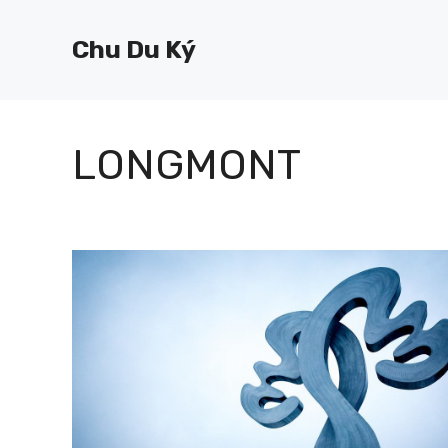
Chuyển
đến
Chu Du Ký
nội
dung
LONGMONT