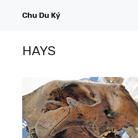
Chuyển
đến
Chu Du Ký
nội
dung
HAYS