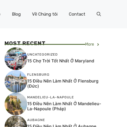
e
Blog
Về Chúng tôi
Contact
MOST RECENT
More
UNCATEGORIZED
15 Chợ Trời Tốt Nhất Ở Maryland
FLENSBURG
15 Điều Nên Làm Nhất Ở Flensburg
(Đức)
MANDELIEU-LA-NAPOULE
15 Điều Nên Làm Nhất Ở Mandelieu-
La-Napoule (Pháp)
AUBAGNE
15 Điều Nên Làm Nhất Ở Aubagne