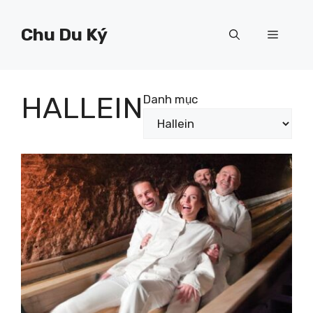
Chuyển
đến
Chu Du Ký
Menu
nội
dung
HALLEIN
Danh mục