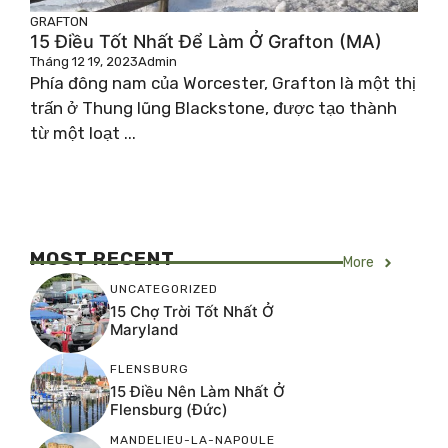
GRAFTON
15 Điều Tốt Nhất Để Làm Ở Grafton (MA)
Tháng 12 19, 2023
Admin
Phía đông nam của Worcester, Grafton là một thị
trấn ở Thung lũng Blackstone, được tạo thành
từ một loạt ...
MOST RECENT
More
UNCATEGORIZED
15 Chợ Trời Tốt Nhất Ở
Maryland
FLENSBURG
15 Điều Nên Làm Nhất Ở
Flensburg (Đức)
MANDELIEU-LA-NAPOULE