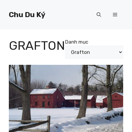
Chuyển
đến
Chu Du Ký
Menu
nội
dung
GRAFTON
Danh mục