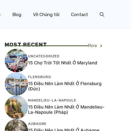
e
Blog
Về Chúng tôi
Contact
MOST RECENT
More
UNCATEGORIZED
15 Chợ Trời Tốt Nhất Ở Maryland
FLENSBURG
15 Điều Nên Làm Nhất Ở Flensburg
(Đức)
MANDELIEU-LA-NAPOULE
15 Điều Nên Làm Nhất Ở Mandelieu-
La-Napoule (Pháp)
AUBAGNE
15 Điều Nên Làm Nhất Ở Aubagne