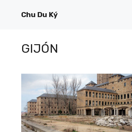
Chuyển
đến
Chu Du Ký
nội
dung
GIJÓN