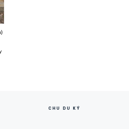
a)
y
CHU DU KÝ