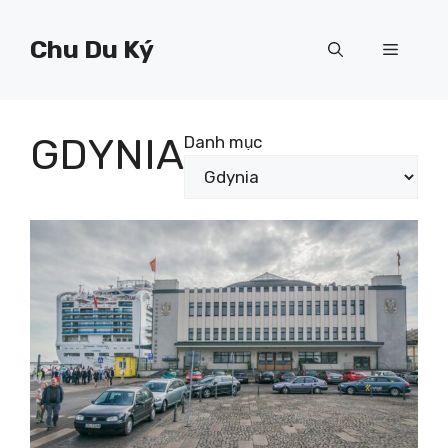
Chuyển
đến
Chu Du Ký
Menu
nội
dung
GDYNIA
Danh mục