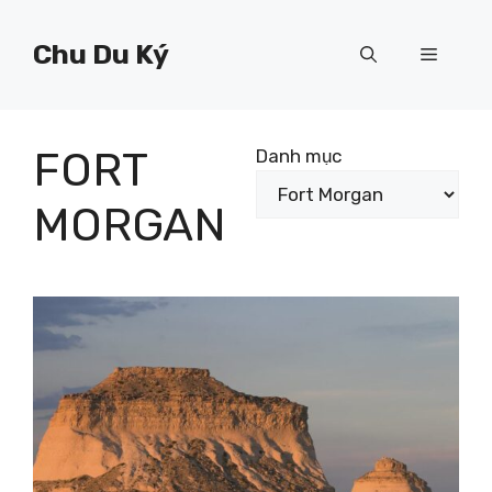
Chuyển
đến
Chu Du Ký
Menu
nội
dung
FORT
Danh mục
MORGAN