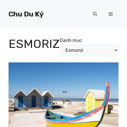
Chuyển
đến
Chu Du Ký
Menu
nội
dung
ESMORIZ
Danh mục