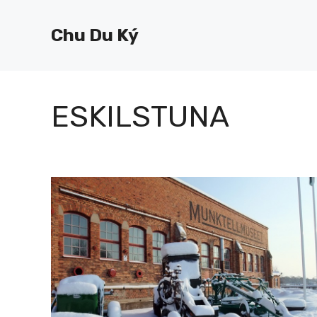
Chuyển
đến
Chu Du Ký
nội
dung
ESKILSTUNA