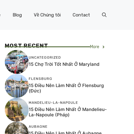
e
Blog
Về Chúng tôi
Contact
MOST RECENT
More
UNCATEGORIZED
15 Chợ Trời Tốt Nhất Ở Maryland
FLENSBURG
15 Điều Nên Làm Nhất Ở Flensburg
(Đức)
MANDELIEU-LA-NAPOULE
15 Điều Nên Làm Nhất Ở Mandelieu-
La-Napoule (Pháp)
AUBAGNE
15 Điều Nên Làm Nhất Ở Aubagne