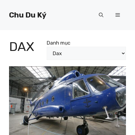
Chuyển
đến
Chu Du Ký
Menu
nội
dung
DAX
Danh mục