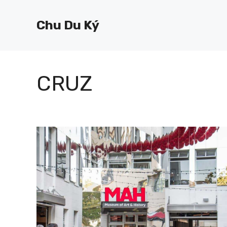
Chuyển
đến
Chu Du Ký
nội
dung
CRUZ