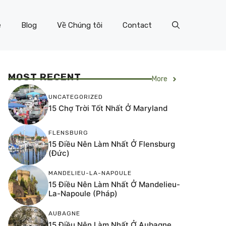
e
Blog
Về Chúng tôi
Contact
MOST RECENT
More
UNCATEGORIZED
15 Chợ Trời Tốt Nhất Ở Maryland
FLENSBURG
15 Điều Nên Làm Nhất Ở Flensburg
(Đức)
MANDELIEU-LA-NAPOULE
15 Điều Nên Làm Nhất Ở Mandelieu-
La-Napoule (Pháp)
AUBAGNE
15 Điều Nên Làm Nhất Ở Aubagne