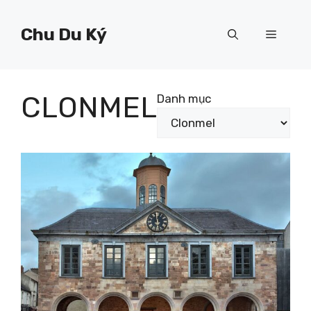
Chuyển
đến
Chu Du Ký
Menu
nội
dung
CLONMEL
Danh mục