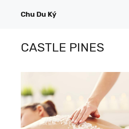
Chuyển
đến
Chu Du Ký
nội
dung
CASTLE PINES