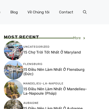
e
Blog
Về Chúng tôi
Contact
MOST RECENT
More
UNCATEGORIZED
15 Chợ Trời Tốt Nhất Ở Maryland
FLENSBURG
15 Điều Nên Làm Nhất Ở Flensburg
(Đức)
MANDELIEU-LA-NAPOULE
15 Điều Nên Làm Nhất Ở Mandelieu-
La-Napoule (Pháp)
AUBAGNE
15 Điều Nên Làm Nhất Ở Aubagne