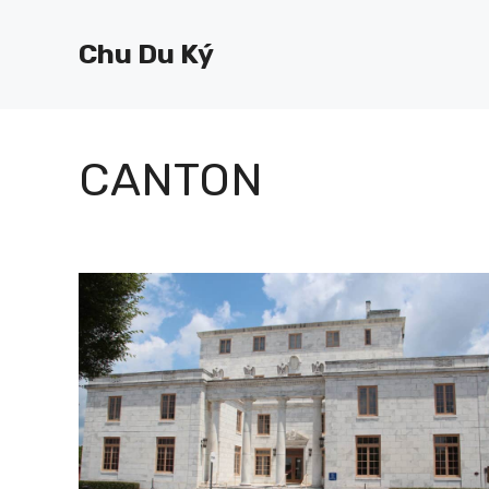
Chuyển
đến
Chu Du Ký
nội
dung
CANTON