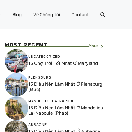
e
Blog
Về Chúng tôi
Contact
MOST RECENT
More
UNCATEGORIZED
15 Chợ Trời Tốt Nhất Ở Maryland
FLENSBURG
15 Điều Nên Làm Nhất Ở Flensburg
(Đức)
MANDELIEU-LA-NAPOULE
15 Điều Nên Làm Nhất Ở Mandelieu-
La-Napoule (Pháp)
AUBAGNE
15 Điều Nên Làm Nhất Ở Aubagne