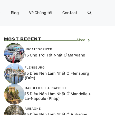
e
Blog
Về Chúng tôi
Contact
MOST RECENT
More
UNCATEGORIZED
15 Chợ Trời Tốt Nhất Ở Maryland
FLENSBURG
15 Điều Nên Làm Nhất Ở Flensburg
(Đức)
MANDELIEU-LA-NAPOULE
15 Điều Nên Làm Nhất Ở Mandelieu-
La-Napoule (Pháp)
AUBAGNE
15 Điều Nên Làm Nhất Ở Aubagne