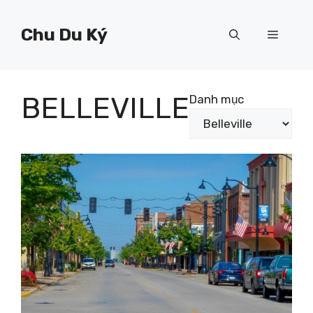
Chuyển
đến
Chu Du Ký
Menu
nội
dung
BELLEVILLE
Danh mục