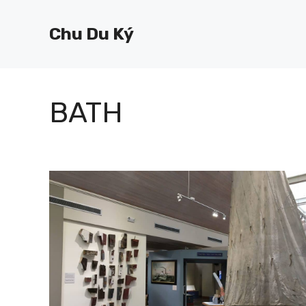
Chuyển
đến
Chu Du Ký
nội
dung
BATH