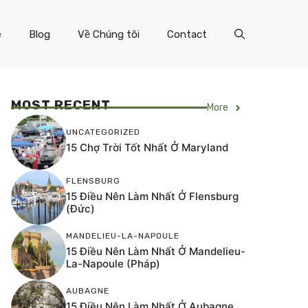
e
Blog
Về Chúng tôi
Contact
MOST RECENT
More
UNCATEGORIZED
15 Chợ Trời Tốt Nhất Ở Maryland
FLENSBURG
15 Điều Nên Làm Nhất Ở Flensburg
(Đức)
MANDELIEU-LA-NAPOULE
15 Điều Nên Làm Nhất Ở Mandelieu-
La-Napoule (Pháp)
AUBAGNE
15 Điều Nên Làm Nhất Ở Aubagne