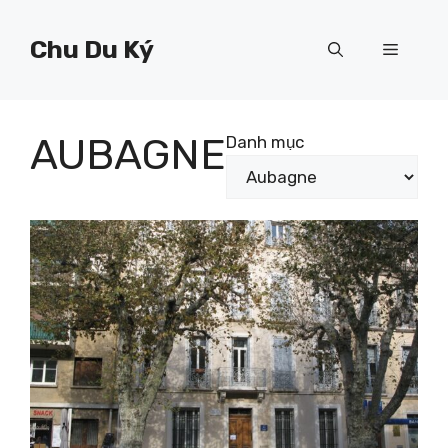
Chuyển
đến
Chu Du Ký
Menu
nội
dung
AUBAGNE
Danh mục