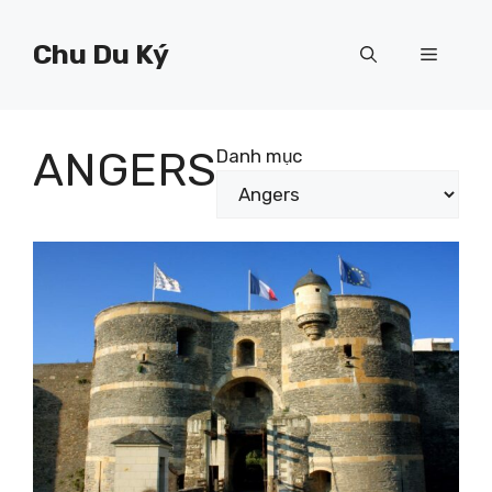
Chuyển
đến
Chu Du Ký
Menu
nội
dung
ANGERS
Danh mục