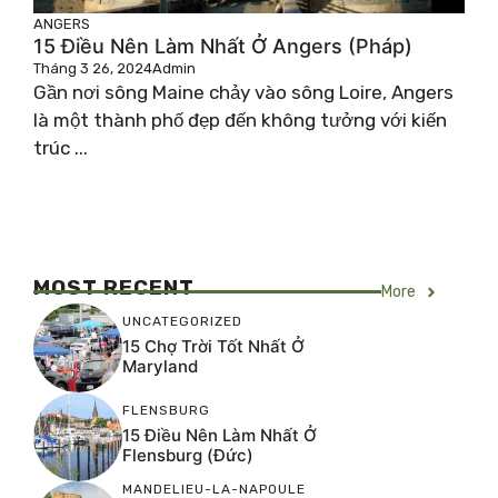
ANGERS
15 Điều Nên Làm Nhất Ở Angers (Pháp)
Tháng 3 26, 2024
Admin
Gần nơi sông Maine chảy vào sông Loire, Angers
là một thành phố đẹp đến không tưởng với kiến ​​
trúc ...
MOST RECENT
More
UNCATEGORIZED
15 Chợ Trời Tốt Nhất Ở
Maryland
FLENSBURG
15 Điều Nên Làm Nhất Ở
Flensburg (Đức)
MANDELIEU-LA-NAPOULE