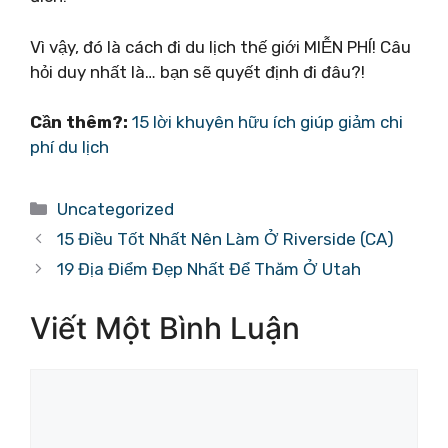
Vì vậy, đó là cách đi du lịch thế giới MIỄN PHÍ! Câu
hỏi duy nhất là… bạn sẽ quyết định đi đâu?!
Cần thêm?:
15 lời khuyên hữu ích giúp giảm chi
phí du lịch
Danh
Uncategorized
mục
15 Điều Tốt Nhất Nên Làm Ở Riverside (CA)
19 Địa Điểm Đẹp Nhất Để Thăm Ở Utah
Viết Một Bình Luận
Bình
luận