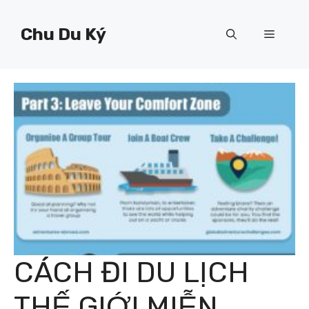
Chuyển
đến
Chu Du Ký
Menu
nội
dung
CÁCH ĐI DU LỊCH
THẾ GIỚI MIỄN