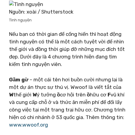
Nguồn: xoài / Shutterstock
Tình nguyện
Nếu bạn có thời gian để cống hiến thì hoạt động
tình nguyện có thể là một cách tuyệt vời để nhìn
thế giới và đồng thời giúp đỡ những mục đích tốt
đẹp. Dưới đây là 4 chương trình hiện đang tìm
kiếm tình nguyện viên.
Gầm gừ
– một cái tên hơi buồn cười nhưng lại là
một dự án thực sự thú vị. Wwoof là viết tắt của
W
thế giới
W
ý tưởng
ồ
cơ hội trên
ồ
hữu cơ
F
vũ khí
và cung cấp chỗ ở và thức ăn miễn phí để đổi lấy
công việc tại một trang trại hữu cơ. Chương trình
hiện có chi nhánh ở 53 quốc gia. Thêm thông tin:
www.wwoof.org