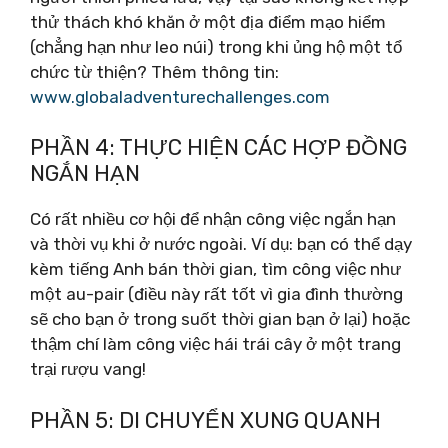
thử thách khó khăn ở một địa điểm mạo hiểm
(chẳng hạn như leo núi) trong khi ủng hộ một tổ
chức từ thiện? Thêm thông tin:
www.globaladventurechallenges.com
PHẦN 4: THỰC HIỆN CÁC HỢP ĐỒNG
NGẮN HẠN
Có rất nhiều cơ hội để nhận công việc ngắn hạn
và thời vụ khi ở nước ngoài. Ví dụ: bạn có thể dạy
kèm tiếng Anh bán thời gian, tìm công việc như
một au-pair (điều này rất tốt vì gia đình thường
sẽ cho bạn ở trong suốt thời gian bạn ở lại) hoặc
thậm chí làm công việc hái trái cây ở một trang
trại rượu vang!
PHẦN 5: DI CHUYỂN XUNG QUANH