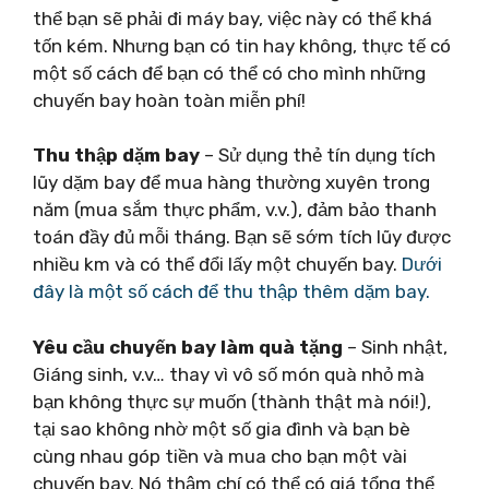
thể bạn sẽ phải đi máy bay, việc này có thể khá
tốn kém. Nhưng bạn có tin hay không, thực tế có
một số cách để bạn có thể có cho mình những
chuyến bay hoàn toàn miễn phí!
Thu thập dặm bay
– Sử dụng thẻ tín dụng tích
lũy dặm bay để mua hàng thường xuyên trong
năm (mua sắm thực phẩm, v.v.), đảm bảo thanh
toán đầy đủ mỗi tháng. Bạn sẽ sớm tích lũy được
nhiều km và có thể đổi lấy một chuyến bay.
Dưới
đây là một số cách để thu thập thêm dặm bay.
Yêu cầu chuyến bay làm quà tặng
– Sinh nhật,
Giáng sinh, v.v… thay vì vô số món quà nhỏ mà
bạn không thực sự muốn (thành thật mà nói!),
tại sao không nhờ một số gia đình và bạn bè
cùng nhau góp tiền và mua cho bạn một vài
chuyến bay. Nó thậm chí có thể có giá tổng thể