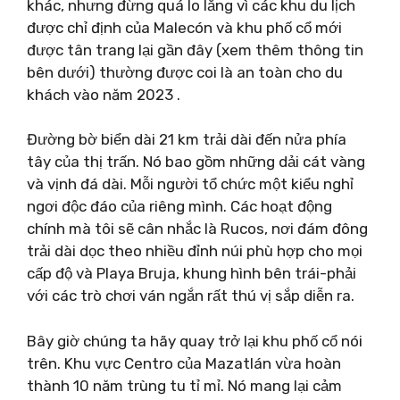
khác, nhưng đừng quá lo lắng vì các khu du lịch
được chỉ định của Malecón và khu phố cổ mới
được tân trang lại gần đây (xem thêm thông tin
bên dưới) thường được coi là an toàn cho du
khách vào năm 2023 .
Đường bờ biển dài 21 km trải dài đến nửa phía
tây của thị trấn. Nó bao gồm những dải cát vàng
và vịnh đá dài. Mỗi người tổ chức một kiểu nghỉ
ngơi độc đáo của riêng mình. Các hoạt động
chính mà tôi sẽ cân nhắc là Rucos, nơi đám đông
trải dài dọc theo nhiều đỉnh núi phù hợp cho mọi
cấp độ và Playa Bruja, khung hình bên trái-phải
với các trò chơi ván ngắn rất thú vị sắp diễn ra.
Bây giờ chúng ta hãy quay trở lại khu phố cổ nói
trên. Khu vực Centro của Mazatlán vừa hoàn
thành 10 năm trùng tu tỉ mỉ. Nó mang lại cảm