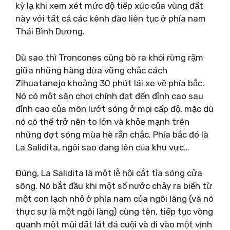
kỳ lạ khi xem xét mức độ tiếp xúc của vùng đất
này với tất cả các kênh đào liên tục ở phía nam
Thái Bình Dương.
Dù sao thì Troncones cũng bò ra khỏi rừng rậm
giữa những hàng dừa vững chắc cách
Zihuatanejo khoảng 30 phút lái xe về phía bắc.
Nó có một sân chơi chính đạt đến đỉnh cao sau
đỉnh cao của môn lướt sóng ở mọi cấp độ, mặc dù
nó có thể trở nên to lớn và khỏe mạnh trên
những đợt sóng mùa hè rắn chắc. Phía bắc đó là
La Salidita, ngôi sao đang lên của khu vực…
Đúng, La Salidita là một lễ hội cắt tỉa sóng cửa
sông. Nó bắt đầu khi một số nước chảy ra biển từ
một con lạch nhỏ ở phía nam của ngôi làng (và nó
thực sự là một ngôi làng) cùng tên, tiếp tục vòng
quanh một mũi đất lát đá cuội và đi vào một vịnh