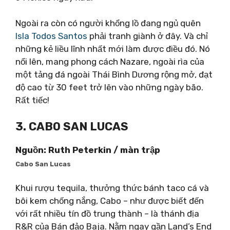
Ngoài ra còn có người khổng lồ đang ngủ quên
Isla Todos Santos
phải tranh giành ở đây. Và chỉ
những kẻ liều lĩnh nhất mới làm được điều đó. Nó
nổi lên, mang phong cách Nazare, ngoài rìa của
một tảng đá ngoài Thái Bình Dương rộng mở, đạt
độ cao từ 30 feet trở lên vào những ngày bão.
Rất tiếc!
3. CABO SAN LUCAS
Nguồn: Ruth Peterkin / màn trập
Cabo San Lucas
Khui rượu tequila, thưởng thức bánh taco cá và
bôi kem chống nắng, Cabo – như được biết đến
với rất nhiều tín đồ trung thành – là thánh địa
R&R của Bán đảo Baja. Nằm ngay gần Land’s End