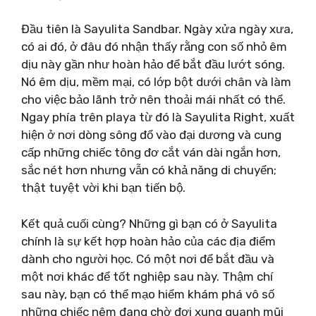
Đầu tiên là Sayulita Sandbar. Ngày xửa ngày xưa,
có ai đó, ở đâu đó nhận thấy rằng con số nhỏ êm
dịu này gần như hoàn hảo để bắt đầu lướt sóng.
Nó êm dịu, mềm mại, có lớp bột dưới chân và làm
cho việc bảo lãnh trở nên thoải mái nhất có thể.
Ngay phía trên playa từ đó là Sayulita Right, xuất
hiện ở nơi dòng sông đổ vào đại dương và cung
cấp những chiếc tông đơ cắt ván dài ngắn hơn,
sắc nét hơn nhưng vẫn có khả năng di chuyển;
thật tuyệt vời khi bạn tiến bộ.
Kết quả cuối cùng? Những gì bạn có ở Sayulita
chính là sự kết hợp hoàn hảo của các địa điểm
dành cho người học. Có một nơi để bắt đầu và
một nơi khác để tốt nghiệp sau này. Thậm chí
sau này, bạn có thể mạo hiểm khám phá vô số
những chiếc nêm đang chờ đợi xung quanh mũi