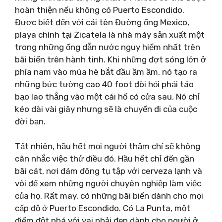
hoàn thiện nếu không có Puerto Escondido.
Được biết đến với cái tên Đường ống Mexico,
playa chính tại Zicatela là nhà máy sản xuất một
trong những ống dẫn nước nguy hiểm nhất trên
bãi biển trên hành tinh. Khi những đợt sóng lớn ở
phía nam vào mùa hè bắt đầu ầm ầm, nó tạo ra
những bức tường cao 40 foot đòi hỏi phải táo
bạo lao thẳng vào một cái hố có cửa sau. Nó chỉ
kéo dài vài giây nhưng sẽ là chuyến đi của cuộc
đời bạn.
Tất nhiên, hầu hết mọi người thậm chí sẽ không
cân nhắc việc thử điều đó. Hầu hết chỉ đến gần
bãi cát, nơi đám đông tụ tập với cerveza lạnh và
vôi để xem những người chuyên nghiệp làm việc
của họ. Rất may, có những bãi biển dành cho mọi
cấp độ ở Puerto Escondido. Có La Punta, một
điểm đột phá với vai phải đẹp dành cho người ở