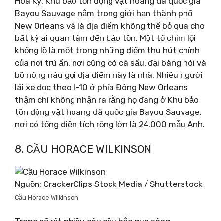
Hoa Kỳ, Khu bảo tồn động vật hoang dã quốc gia
Bayou Sauvage nằm trong giới hạn thành phố
New Orleans và là địa điểm không thể bỏ qua cho
bất kỳ ai quan tâm đến bảo tồn. Một tổ chim lội
khổng lồ là một trong những điểm thu hút chính
của nơi trú ẩn, nơi cũng có cá sấu, đại bàng hói và
bồ nông nâu gọi địa điểm này là nhà. Nhiều người
lái xe dọc theo I-10 ở phía Đông New Orleans
thậm chí không nhận ra rằng họ đang ở Khu bảo
tồn động vật hoang dã quốc gia Bayou Sauvage,
nơi có tổng diện tích rộng lớn là 24.000 mẫu Anh.
8. CẦU HORACE WILKINSON
Nguồn: CrackerClips Stock Media / Shutterstock
Cầu Horace Wilkinson
Trong số rất nhiều cây cầu bắc qua sông