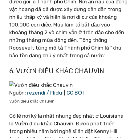
được gọi là Thành phố Chim. Nơi ẩn náu của động
vật hoang dã đã được xây dựng dần dần trong
nhiều thập kỷ và hiện là nơi di cư của khoảng
100.000 con diệc. Mùa làm tổ bắt đầu vào
khoảng tháng 2 và chim vẫn ở trên đảo cho đến
những tháng mùa đông đến. Tổng thống
Roosevelt từng mô tả Thành phố Chim là “khu
bảo tồn đáng chú ý nhất trong cả nước”.
6. VƯỜN ĐIÊU KHẮC CHAUVIN
Nguồn:
rezendi / Flickr
|
CC BỞI
Vườn điêu khắc Chauvin
Có lẽ nơi kỳ lạ nhất nhưng đẹp nhất ở Louisiana
là Vườn điêu khắc Chauvin. Được phát triển
trong nhiều năm bởi nghệ sĩ ẩn dật Kenny Hill