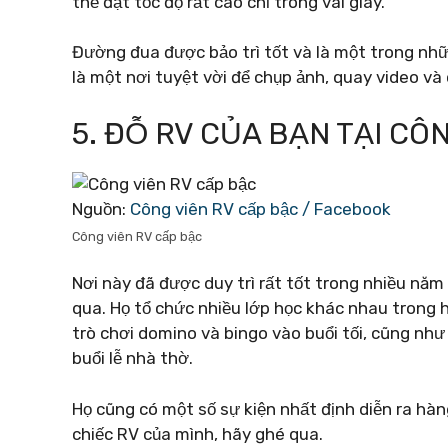
thể đạt tốc độ rất cao chỉ trong vài giây.
Đường đua được bảo trì tốt và là một trong nh
là một nơi tuyệt vời để chụp ảnh, quay video v
5. ĐỖ RV CỦA BẠN TẠI CÔ
Nguồn:
Công viên RV cấp bậc / Facebook
Công viên RV cấp bậc
Nơi này đã được duy trì rất tốt trong nhiều nă
qua. Họ tổ chức nhiều lớp học khác nhau trong hồ 
trò chơi domino và bingo vào buổi tối, cũng như
buổi lễ nhà thờ.
Họ cũng có một số sự kiện nhất định diễn ra hàn
chiếc RV của mình, hãy ghé qua.