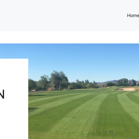
Hom
N