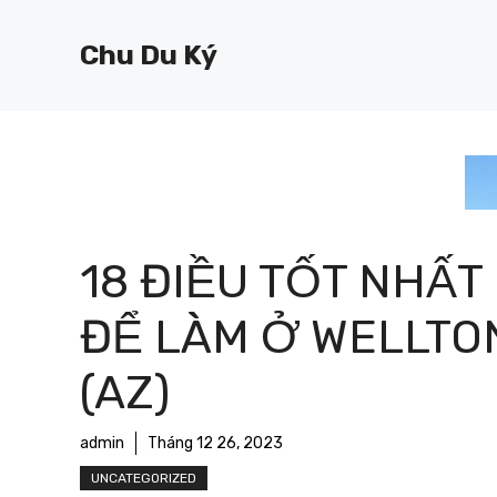
Chuyển
đến
Chu Du Ký
nội
dung
18 ĐIỀU TỐT NHẤT
ĐỂ LÀM Ở WELLTO
(AZ)
admin
Tháng 12 26, 2023
UNCATEGORIZED