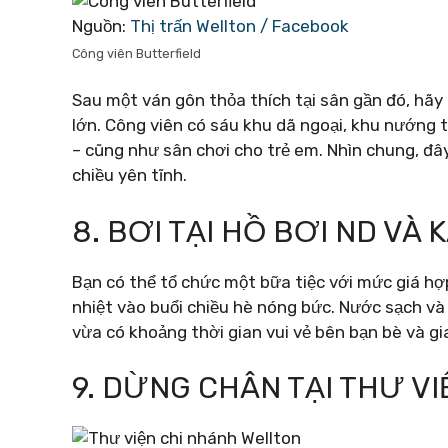
Nguồn:
Thị trấn Wellton / Facebook
Công viên Butterfield
Sau một ván gôn thỏa thích tại sân gần đó, hã
lớn. Công viên có sáu khu dã ngoại, khu nướng 
– cũng như sân chơi cho trẻ em. Nhìn chung, đâ
chiều yên tĩnh.
8. BƠI TẠI HỒ BƠI ND VÀ 
Bạn có thể tổ chức một bữa tiệc với mức giá hợp 
nhiệt vào buổi chiều hè nóng bức. Nước sạch và h
vừa có khoảng thời gian vui vẻ bên bạn bè và gia
9. DỪNG CHÂN TẠI THƯ V