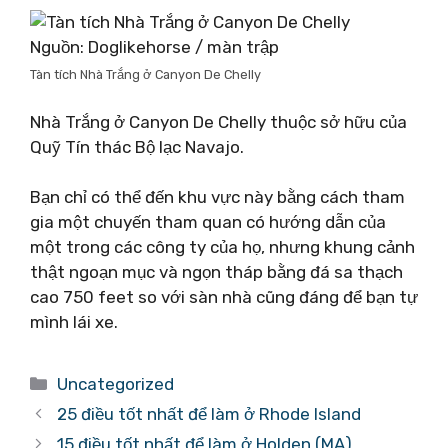
Nguồn: Doglikehorse / màn trập
Tàn tích Nhà Trắng ở Canyon De Chelly
Nhà Trắng ở Canyon De Chelly thuộc sở hữu của
Quỹ Tín thác Bộ lạc Navajo.
Bạn chỉ có thể đến khu vực này bằng cách tham
gia một chuyến tham quan có hướng dẫn của
một trong các công ty của họ, nhưng khung cảnh
thật ngoạn mục và ngọn tháp bằng đá sa thạch
cao 750 feet so với sàn nhà cũng đáng để bạn tự
mình lái xe.
Danh
Uncategorized
mục
25 điều tốt nhất để làm ở Rhode Island
15 điều tốt nhất để làm ở Holden (MA)