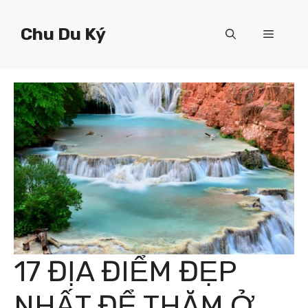
Chuyển
đến
Chu Du Ký
Menu
nội
dung
17 ĐỊA ĐIỂM ĐẸP
NHẤT ĐỂ THĂM Ở